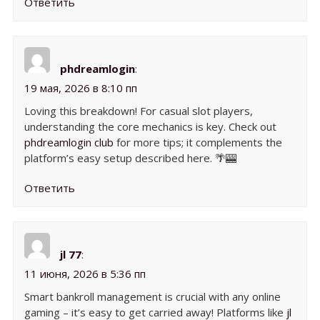
Ответить
phdreamlogin
:
19 мая, 2026 в 8:10 пп
Loving this breakdown! For casual slot players,
understanding the core mechanics is key. Check out
phdreamlogin club
for more tips; it complements the
platform’s easy setup described here. 🌴🎰
Ответить
jl 77
:
11 июня, 2026 в 5:36 пп
Smart bankroll management is crucial with any online
gaming – it’s easy to get carried away! Platforms like
jl