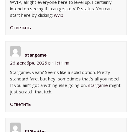
WVIP, alright everyone here to level up. I certainly
intend on seeing if I can get to VIP status. You can
start here by clicking:
wvip
Ответить
stargame
:
26 декабря, 2025 в 11:11 пп
Stargame, yeah? Seems like a solid option. Pretty
standard fare, but hey, sometimes that’s all you need.
If you ain’t got anything else going on,
stargame
might
just scratch that itch.
Ответить
f12betbr
: