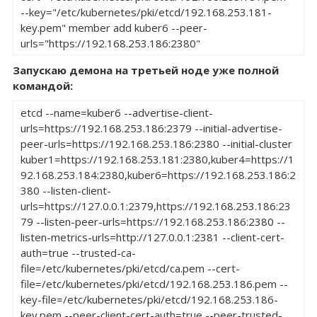
--key="/etc/kubernetes/pki/etcd/192.168.253.181-
key.pem" member add kuber6 --peer-
urls="https://192.168.253.186:2380"
Запускаю демона на третьей ноде уже полной
командой:
etcd --name=kuber6 --advertise-client-
urls=https://192.168.253.186:2379 --initial-advertise-
peer-urls=https://192.168.253.186:2380 --initial-cluster 
kuber1=https://192.168.253.181:2380,kuber4=https://1
92.168.253.184:2380,kuber6=https://192.168.253.186:2
380 --listen-client-
urls=https://127.0.0.1:2379,https://192.168.253.186:23
79 --listen-peer-urls=https://192.168.253.186:2380 --
listen-metrics-urls=http://127.0.0.1:2381 --client-cert-
auth=true --trusted-ca-
file=/etc/kubernetes/pki/etcd/ca.pem --cert-
file=/etc/kubernetes/pki/etcd/192.168.253.186.pem --
key-file=/etc/kubernetes/pki/etcd/192.168.253.186-
key.pem --peer-client-cert-auth=true --peer-trusted-