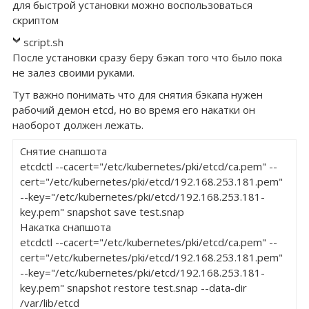
для быстрой установки можно воспользоваться
скриптом
script.sh
После установки сразу беру бэкап того что было пока
не залез своими руками.
Тут важно понимать что для снятия бэкапа нужен
рабочий демон etcd, но во время его накатки он
наоборот должен лежать.
Cнятие снапшота 

etcdctl --cacert="/etc/kubernetes/pki/etcd/ca.pem" --
cert="/etc/kubernetes/pki/etcd/192.168.253.181.pem" 
--key="/etc/kubernetes/pki/etcd/192.168.253.181-
key.pem" snapshot save test.snap 

Накатка снапшота

etcdctl --cacert="/etc/kubernetes/pki/etcd/ca.pem" --
cert="/etc/kubernetes/pki/etcd/192.168.253.181.pem" 
--key="/etc/kubernetes/pki/etcd/192.168.253.181-
key.pem" snapshot restore test.snap --data-dir 
/var/lib/etcd