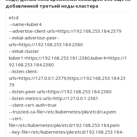
добавленной третьей ноды кластера
etcd 

--name=kuber4 

--advertise-client-urls=https://192.168.253.184:2379 

--initial-advertise-peer-
urls=https://192.168.253.184:2380 

--initial-cluster 
kuber1=https://192.168.253.181:2380,kuber4=https://1
92.168.253.184:2380 

--listen-client-
urls=https://127.0.0.1:2379,https://192.168.253.184:23
79 

--listen-peer-urls=https://192.168.253.184:2380 

--listen-metrics-urls=http://127.0.0.1:2381 

--client-cert-auth=true 

--trusted-ca-file=/etc/kubernetes/pki/etcd/ca.pem 

--cert-
file=/etc/kubernetes/pki/etcd/192.168.253.184.pem 

--key-file=/etc/kubernetes/pki/etcd/192.168.253.184-