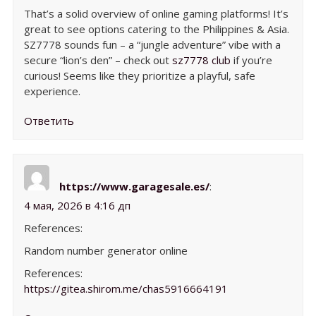
That’s a solid overview of online gaming platforms! It’s
great to see options catering to the Philippines & Asia.
SZ7778 sounds fun – a “jungle adventure” vibe with a
secure “lion’s den” – check out
sz7778 club
if you’re
curious! Seems like they prioritize a playful, safe
experience.
Ответить
https://www.garagesale.es/
:
4 мая, 2026 в 4:16 дп
References:
Random number generator online
References:
https://gitea.shirom.me/chas5916664191