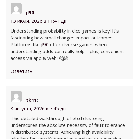
jl90
:
13 июля, 2026 в 11:41 дп
Understanding probability in dice games is key! It’s
fascinating how small changes impact outcomes.
Platforms like
jl90
offer diverse games where
understanding odds can really help – plus, convenient
access via app & web! 🤔🎲
Ответить
tk11
:
8 августа, 2026 в 7:45 дп
This detailed walkthrough of etcd clustering
underscores the absolute necessity of fault tolerance
in distributed systems. Achieving high availability,
whether for core Kubernetes services or a massive