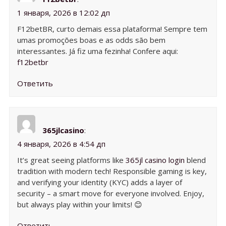
1 января, 2026 в 12:02 дп
F12betBR, curto demais essa plataforma! Sempre tem
umas promoções boas e as odds são bem
interessantes. Já fiz uma fezinha! Confere aqui:
f12betbr
Ответить
365jlcasino
:
4 января, 2026 в 4:54 дп
It’s great seeing platforms like
365jl casino login
blend
tradition with modern tech! Responsible gaming is key,
and verifying your identity (KYC) adds a layer of
security – a smart move for everyone involved. Enjoy,
but always play within your limits! 😊
Ответить