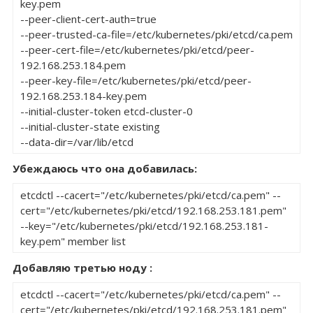
key.pem 

--peer-client-cert-auth=true 

--peer-trusted-ca-file=/etc/kubernetes/pki/etcd/ca.pem 

--peer-cert-file=/etc/kubernetes/pki/etcd/peer-
192.168.253.184.pem 

--peer-key-file=/etc/kubernetes/pki/etcd/peer-
192.168.253.184-key.pem 

--initial-cluster-token etcd-cluster-0 

--initial-cluster-state existing 

--data-dir=/var/lib/etcd
Убеждаюсь что она добавилась:
etcdctl --cacert="/etc/kubernetes/pki/etcd/ca.pem" --
cert="/etc/kubernetes/pki/etcd/192.168.253.181.pem" 
--key="/etc/kubernetes/pki/etcd/192.168.253.181-
key.pem" member list
Добавляю третью ноду :
etcdctl --cacert="/etc/kubernetes/pki/etcd/ca.pem" --
cert="/etc/kubernetes/pki/etcd/192.168.253.181.pem" 