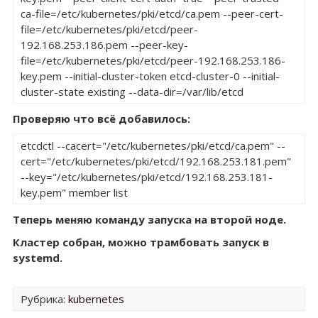
ca-file=/etc/kubernetes/pki/etcd/ca.pem --peer-cert-
file=/etc/kubernetes/pki/etcd/peer-
192.168.253.186.pem --peer-key-
file=/etc/kubernetes/pki/etcd/peer-192.168.253.186-
key.pem --initial-cluster-token etcd-cluster-0 --initial-
cluster-state existing --data-dir=/var/lib/etcd
Проверяю что всё добавилось:
etcdctl --cacert="/etc/kubernetes/pki/etcd/ca.pem" --
cert="/etc/kubernetes/pki/etcd/192.168.253.181.pem" 
--key="/etc/kubernetes/pki/etcd/192.168.253.181-
key.pem" member list
Теперь меняю команду запуска на второй ноде.
Кластер собран, можно трамбовать запуск в
systemd.
Рубрика:
kubernetes