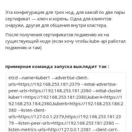
Эта конфигурация для трех нод, для кажой по две пары
сертификат — ключ и корень. Одна для клиентов
снаружи, другая для общения внутри кластера.
После получения сертификатов подменяю их на
существующей ноде (если хочу чтобы kube-api работал
подменяю и там)
примерная команда запуска выклядит так :
etcd --name=kuber1 --advertise-client-
urls=https://192.168.253.181:2379 --initial-advertise-
peer-urls=https://192.168.253.181:2380 --initial-cluster 
kuber1=https://192.168.253.181:2380,kuber4=https://1
92.168.253.184:2380,kuber6=https://192.168.253.186:2
380 --listen-client-
urls=https://127.0.0.1:2379,https://192.168.253.181:23
79 --listen-peer-urls=https://192.168.253.181:2380 --
listen-metrics-urls=http://127.0.0.1:2381 --client-cert-