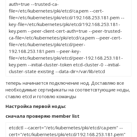
auth=true --trusted-ca-
file=/etc/kubernetes/pki/etcd/ca.pem --cert-
file=/etc/kubernetes/pki/etcd/192.168.253.181.pem --
key-file=/etc/kubernetes/pki/etcd/192.168.253.181-
key.pem --peer-client-cert-auth=true --peer-trusted-
ca-file=/etc/kubernetes/pki/etcd/ca.pem --peer-cert-
file=/etc/kubernetes/pki/etcd/peer-
192.168.253.181.pem --peer-key-
file=/etc/kubernetes/pki/etcd/peer-192.168.253.181-
key.pem --initial-cluster-token etcd-cluster-0 --initial-
cluster-state existing --data-dir=/var/lib/etcd
теперь начинается подключение нод. Доставляю все
необходимые сертификаты на соответсвтующие ноды,
ставлю etcd и готовлю команды
Настройка первой ноды:
сначала проверяю member list
etcdctl --cacert="/etc/kubernetes/pki/etcd/ca.pem" --
cert="/etc/kubernetes/pki/etcd/192.168.253.181.pem" 