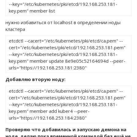
--key="/etc/kubernetes/pki/etcd/192.168.253.181-
key.pem" member list
нужно избавиться от localhost в определении ноды
кластера
etcdctl --cacert="/etc/kubernetes/pki/etcd/ca.pem" --
cert="/etc/kubernetes/pki/etcd/192.168.253.181.pem" 
--key="/etc/kubernetes/pki/etcd/192.168.253.181-
key.pem" member update 8e9e05c52164694d --peer-
urls="https://192.168.253.181:2380"
Добавляю вторую ноду:
etcdctl --cacert="/etc/kubernetes/pki/etcd/ca.pem" --
cert="/etc/kubernetes/pki/etcd/192.168.253.181.pem" 
--key="/etc/kubernetes/pki/etcd/192.168.253.181-
key.pem" member add kuber4 --peer-
urls="https://192.168.253.184:2380"
Проверяю что добавилась и запускаю демона на
ноде, делаю пока временной командой без ещё не