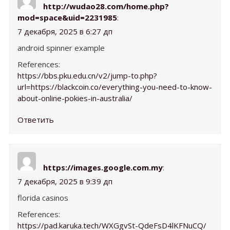
http://wudao28.com/home.php?
mod=space&uid=2231985
:
7 декабря, 2025 в 6:27 дп
android spinner example
References:
https://bbs.pku.edu.cn/v2/jump-to.php?
url=https://blackcoin.co/everything-you-need-to-know-
about-online-pokies-in-australia/
Ответить
https://images.google.com.my
:
7 декабря, 2025 в 9:39 дп
florida casinos
References:
https://pad.karuka.tech/WXGgvSt-QdeFsD4lKFNuCQ/