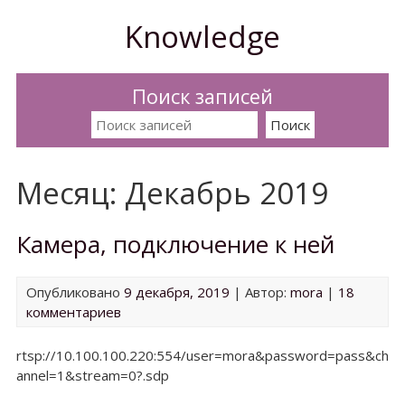
Перейти
Knowledge
к
содержимому
Поиск записей
Искать:
Месяц:
Декабрь 2019
Камера, подключение к ней
Опубликовано
9 декабря, 2019
| Автор:
mora
|
18
комментариев
rtsp://10.100.100.220:554/user=mora&password=pass&ch
annel=1&stream=0?.sdp