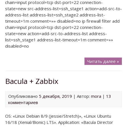
chain=input protocol=tcp dst-port=22 connection-
state=new src-address-list=ssh_stage1 action=add-src-to-
address-list address-list=ssh_stage2 address-list-
timeout=1m comment=»» disabled=no ip firewall filter add
chain=input protocol=tcp dst-port=22 connection-
state=new action=add-src-to-address-list address-
list=ssh_stage1 address-list-timeout=1m comment=»»
disabled=no
Mikr
Читать далее »
dro
bru
Bacula + Zabbix
forc
Опубликовано
5 декабря, 2019
| Автор:
mora
|
13
комментариев
OS: «Linux Debian 8/9 (Jessie/Stretch)», «Linux Ubuntu
16/18 (Xenial/Bionic) LTS». Application: «Bacula Director