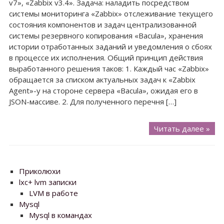
v7», «Zabbix v3.4». Задача: наладить посредством
системы мониторинга «Zabbix» отслеживание текущего
состояния компонентов и задач централизованной
системы резервного копирования «Bacula», хранения
истории отработанных заданий и уведомления о сбоях
в процессе их исполнения. Общий принцип действия
выработанного решения таков: 1. Каждый час «Zabbix»
обращается за списком актуальных задач к «Zabbix
Agent»-у на стороне сервера «Bacula», ожидая его в
JSON-массиве. 2. Для полученного перечня […]
Bac
Читать далее »
+
Zab
Приколюхи
lxc+ lvm записки
LVM в работе
Mysql
Mysql в командах