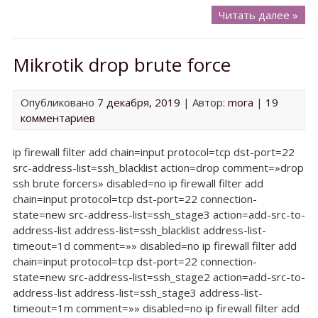
Кам
Читать далее »
под
к
Mikrotik drop brute force
ней
Опубликовано
7 декабря, 2019
| Автор:
mora
|
19
комментариев
ip firewall filter add chain=input protocol=tcp dst-port=22
src-address-list=ssh_blacklist action=drop comment=»drop
ssh brute forcers» disabled=no ip firewall filter add
chain=input protocol=tcp dst-port=22 connection-
state=new src-address-list=ssh_stage3 action=add-src-to-
address-list address-list=ssh_blacklist address-list-
timeout=1d comment=»» disabled=no ip firewall filter add
chain=input protocol=tcp dst-port=22 connection-
state=new src-address-list=ssh_stage2 action=add-src-to-
address-list address-list=ssh_stage3 address-list-
timeout=1m comment=»» disabled=no ip firewall filter add