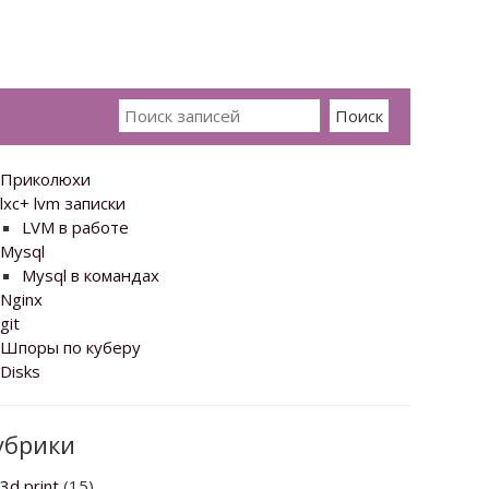
Искать:
Приколюхи
lxc+ lvm записки
LVM в работе
Mysql
Mysql в командах
Nginx
git
Шпоры по куберу
Disks
убрики
3d print
(15)