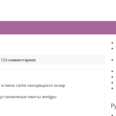
 725 комментариев
ов и папок cache находящихся за вар
се установленые пакеты amdgpu
Р