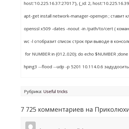
host:'10.225.16.37:27017'}, {_id: 2, host:'10.225.16.39:
apt-get install network-manager-openvpn ; ставит
openssl x509 -dates -noout -in /path/to/cert ( ко
wc -l отобразит список строк при выводе в консол
 for NUMBER in {012..020}; do echo $NUMBER ;do
hping3 --flood --udp -p 5201 10.114.0.6 задудоси
Рубрика:
Useful tricks
7 725 комментариев на Приколюх