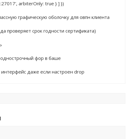
27017', arbiterOnly: true } ] })
 классную графическую оболочку для овпн клиента
манда проверяет срок годности сертификата) 
ь
ne однострочный фор в баше
ть интерфейс даже если настроен drop
и