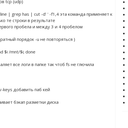
ов tcp (udp)
ne | grep has | cut -d' ' -f1,4 эта команда применяет к 
ко те строки в результате 
ервого пробела и между 3 и 4 пробелом 
ратный порядок -u не повторяться )
nd $i /mnt/$i; done
даляет все логи в папке так чтоб fs не глючила
cv-keys добавить паб кей
ливает бэкап разметки диска 