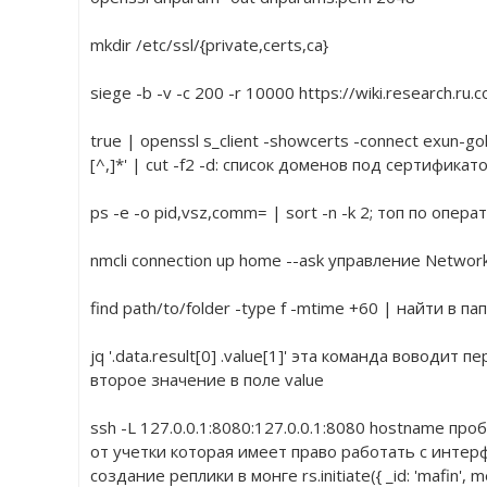
mkdir /etc/ssl/{private,certs,ca}
siege -b -v -c 200 -r 10000 https://wiki.research.ru.
true | openssl s_client -showcerts -connect exun-go
[^,]*' | cut -f2 -d: список доменов под сертификат
ps -e -o pid,vsz,comm= | sort -n -k 2; топ по опера
nmcli connection up home --ask управление Networ
find path/to/folder -type f -mtime +60 | найти в 
jq '.data.result[0] .value[1]' эта команда воводит 
второе значение в поле value
ssh -L 127.0.0.1:8080:127.0.0.1:8080 hostname пр
от учетки которая имеет право работать с интер
создание реплики в монге rs.initiate({ _id: 'mafin', mem