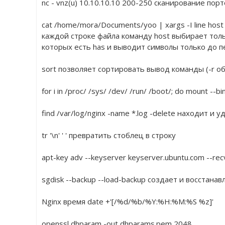
nc - vnz(u) 10.10.10.10 200-250 сканирование порт
cat /home/mora/Documents/yoo | xargs -I line host li
каждой строке файла команду host выбирает толь
которых есть has и выводит символы только до п
sort позволяет сортировать вывод команды (-r об
for i in /proc/ /sys/ /dev/ /run/ /boot/; do mount --bi
find /var/log/nginx -name *.log -delete находит и у
tr '\n' ' ' превратить стоблец в строку
apt-key adv --keyserver keyserver.ubuntu.com --re
sgdisk --backup --load-backup
 создает и восстанав
Nginx время date +'[/%d/%b/%Y:%H:%M:%S %z]'
openssl dhparam -out dhparams.pem 2048