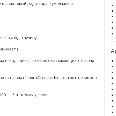
енить текстовый редактор по умолчанию
вляет вывод в пучину
e снимает )
А
айлах находящихся за /sites оканчивающихся на .php 
: вот это тема " mora@research.ru.com вот так можно 
100 9000       Чат между узлами 