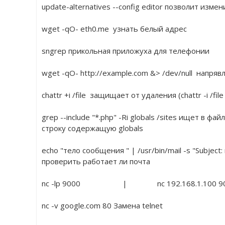
update-alternatives --config editor позволит изм
wget -qO- eth0.me  узнать белый адрес
sngrep прикольная приложуха для телефонии
wget -qO- http://example.com &> /dev/null  напря
chattr +i /file  защищает от удаления (chattr -i /fil
grep --include "*.php" -Ri globals /sites ищет в ф
строку содержащую globals 
echo "тело сообщения " | /usr/bin/mail -s "Subject
проверить работает ли почта
nc -lp 9000                     |               nc 192.168.1.
nc -v google.com 80 Замена telnet 