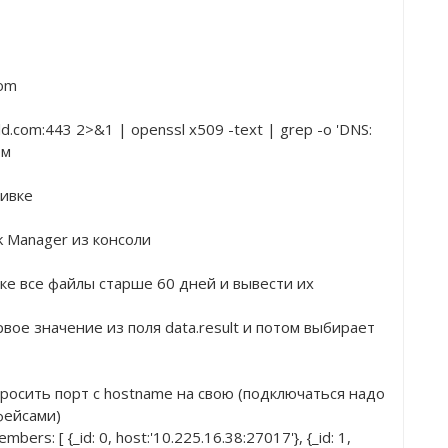
com
ld.com:443 2>&1 | openssl x509 -text | grep -o 'DNS:
ом
тивке
k Manager из консоли
папке все файлы старше 60 дней и вывести их
первое значение из поля data.result и потом выбирает 
обросить порт с hostname на свою (подключаться надо 
фейсами)
bers: [ {_id: 0, host:'10.225.16.38:27017'}, {_id: 1, 