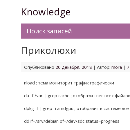
Перейти
Knowledge
к
содержимому
Поиск записей
Приколюхи
Опубликовано
20 декабря, 2018
| Автор:
mora
|
7
nload ; тема мониторит трафик графически
du -f /var | grep cache ; отобразит вес всех файл
dpkg -l | grep -i amdgpu ; отобразит в системе в
dd if=/srv/debian of=/dev/sdc status=progress