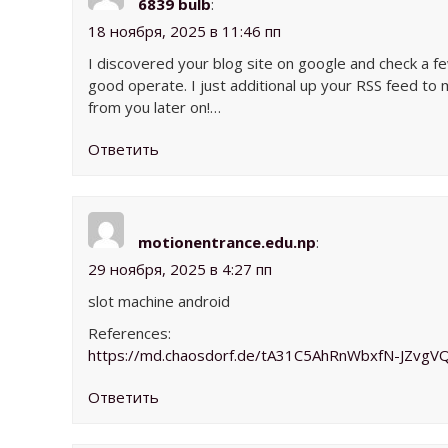
6839 bulb
:
18 ноября, 2025 в 11:46 пп
I discovered your blog site on google and check a fe
good operate. I just additional up your RSS feed 
from you later on!…
Ответить
motionentrance.edu.np
:
29 ноября, 2025 в 4:27 пп
slot machine android
References:
https://md.chaosdorf.de/tA31C5AhRnWbxfN-JZvgV
Ответить